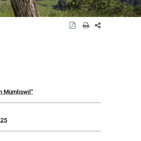
Seite als PDF
Seite drucken
Seite teilen mit 
n Mümliswil"
025