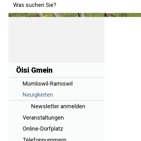
Suchbegriff
Was suchen Sie?
Hauptnavigation
Navigation
Öisi Gmein
Mümliswil-Ramiswil
Neuigkeiten
Newsletter anmelden
Veranstaltungen
Online-Dorfplatz
Telefonnummern