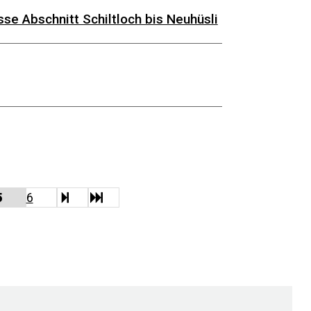
se Abschnitt Schiltloch bis Neuhüsli
weiter
Ende
5
6