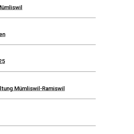
Mümliswil
en
25
ltung Mümliswil-Ramiswil