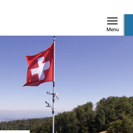
einde Mümliswil-Ramis
Menu