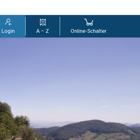
wil
Login
A – Z
Online-Schalter