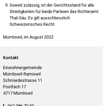
Soweit zulässig, ist der Gerichtsstand für alle
Streitigkeiten für beide Parteien das Richteramt
Thal-Gäu. Es gilt ausschliesslich
Schweizerisches Recht.
Mümliswil, im August 2022
Footer
Kontakt
Einwohnergemeinde
Mümliswil-Ramiswil
Schmiedestrasse 11
Postfach 17
4717 Mümliswil
062 386 70 50