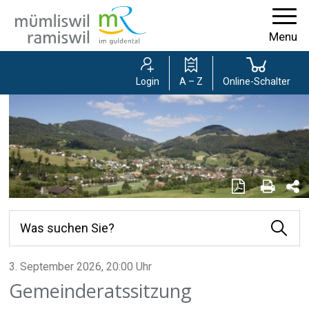
Navigieren in der Gemeinde Mümlisw
Schnellnavigation
Menu
Login
A – Z
Online-Schalter
Seite als PD
Seite 
Se
Suchbegriff
Was suchen Sie?
Suche 
Hauptnavigation
3. September 2026
, 20:00 Uhr
Gemeinderatssitzung