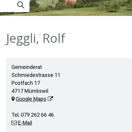
Suche starten
Jeggli, Rolf
Adresse
Gemeinderat
Schmiedestrasse 11
Postfach 17
4717 Mümliswil
Google Maps
Tel.
079 262 66 46
E-Mail