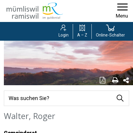
Navigieren in der Gemeinde Mümlisw
Schnellnavigation
Menu
Login
A – Z
Online-Schalter
Seite als PD
Seite 
Se
Suchbegriff
Was suchen Sie?
Suche 
Hauptnavigation
Walter, Roger
Gemeinderat