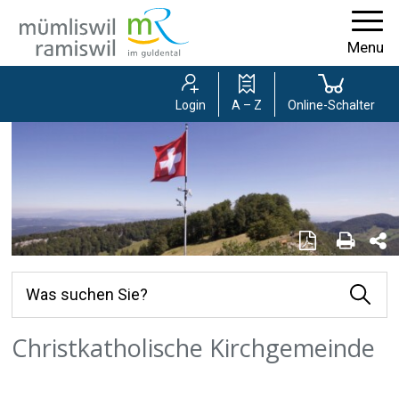
Navigieren in der Gemeinde Mümlisw
Schnellnavigation
Menu
Login
A – Z
Online-Schalter
Seite als PD
Seite 
Se
Suchbegriff
Was suchen Sie?
Suche 
Hauptnavigation
Christkatholische Kirchgemeinde