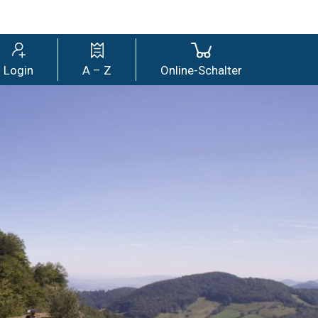
wil
Login
A – Z
Online-Schalter